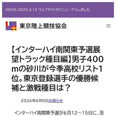
内
NEWS 2025.5.13 ウェブサイトがリニューアルしました
容
を
ス
キ
ッ
プ
【インターハイ南関東予選展
望トラック種目編】男子400
ｍの砂川が今季高校リスト１
位。東京登録選手の優勝候
補と激戦種目は？
2026年6月8日
お知らせ
インターハイ南関東予選が６月12～15日に、茨