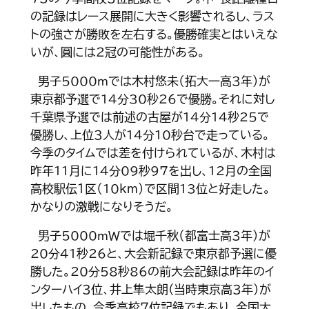
の記録はレース展開に大きく影響されるし、ラス
トの強さが勝敗を左右する。優勝確実とはいえな
いが、圓には２冠の可能性がある。
男子5000ｍでは木村悠未（拓大一高３年）が
東京都予選で14分30秒26で優勝。それに対し
千葉県予選では前述の古屋が14分14秒25で
優勝し、上位３人が14分10秒台で走っている。
今季のタイムでは差を付けられているが、木村は
昨年11月に14分09秒97を出し、12月の全国
高校駅伝１区（10km）で区間13位と好走した。
かなりの激戦になりそうだ。
男子5000ｍＷでは堀千秋（都富士高３年）が
20分41秒26と、大会新記録で東京都予選に優
勝した。20分58秒86の前大会記録は昨年のイ
ンターハイ３位、井上隼太朗(当時東京高３年）が
出したもの。今季高校７位記録でもあり、全国大