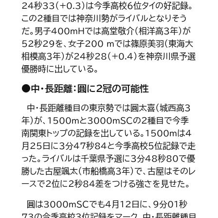
24秒33（+0.3）は今季高校６位タイの好記録。
この２種目では神奈川勢がライバルとなりそう
だ。男子400ｍＨでは高堂敬介（相洋高３年）が
52秒29を、女子200 ｍでは篠原美羽（東海大
相模高３年）が24秒28（+0.4）を神奈川県予選
優勝時に出している。
●中・長距離：圓に２冠の可能性
中・長距離種目の東京勢では圓太喜（城西高３
年）が、1500ｍと3000ｍＳＣの２種目で今季
南関東トップの記録を出している。1500ｍは４
月25日に３分47秒84と今季高校５位記録で走
った。ライバルは千葉県予選に３分48秒80で優
勝した古屋颯太（市船橋高３年）で、古屋はそのレ
ースで２位に２秒84差をつける強さを見せた。
圓は3000ｍＳＣでも４月12日に、９分01秒
73の今季高校３位記録をマーク。中・長距離種目