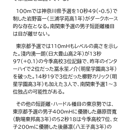
100ｍでは神奈川県予選を10秒49（-0.5）で
制した岩野喜一（三浦学苑高１年）がダークホース
的な存在となる。南関東予選の男子短距離種目
は目が離せない。
東京都予選では110ｍＨもレベルの高さを示し
た。淺内湧一朗（日大豊山高２年）が13秒
97（+0.1）の今季高校３位記録で、昨年のインタ
ーハイで２位だった冨永笙ノ介（明星学園高３年）
を破った。14秒19で３位だった櫛野カリック（明
星学園高３年）も加えた３人で、南関東予選１～３
位独占の可能性がある。
その他の短距離・ハードル種目の東京勢では、
東京都予選の男子400ｍＨに優勝した藤原啓寬
（駒場東邦高３年）の52秒18は今季高校７位、女
子200ｍに優勝した後藤凛（八王子高３年）の