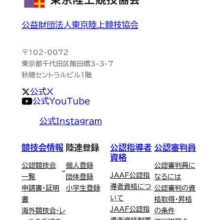
公益財団法人東京陸上競技協会
〒102-0072
東京都千代田区飯田橋3-3-7
秋穂セントラルビル1階
公式X
公式YouTube
公式Instagram
競技会情報
陸連登録
公認指導者
公認審判員
資格
公認競技会
個人登録
公認審判員に
JAAF公認指
一覧
団体登録
なるには
導者資格につ
申請書・証明
小学生登録
公認審判の資
いて
書
格取得・昇格
JAAF公認指
海外競技会・レ
の条件