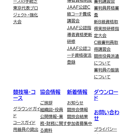
導者資格制度
ースの手続き
審判講習会
JAAF公認C
東京代表プロ
審判員昇格審
級コーチ養成
ジェクト・強化
査
講習会
大会
新B級資格取
JAAF公認指
得実技研修指
導者資格更新
定大会
研修
C級審判員取
JAAF公認コ
得講習会
ーチ資格復活
競技役員派遣
登録
について
審判員の服装
について
競技場・コ
協会情報
新着情報
ダウンロー
ース
ド
ご挨拶
お知らせ
グラウンドガイ
組織図・役員
競技会情報
お問い合わ
ド
公開情報・業
競技会結果
せ
コースガイド
務・財務に関す
参加者募集中
プライバシー
用器具の貸出
る資料