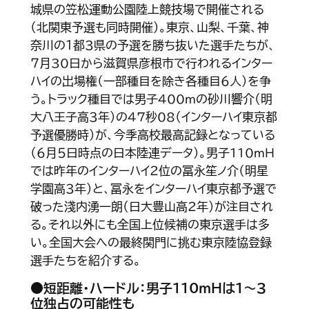
城県の笠松運動公園陸上競技場で開催される
（北関東予選も同時開催）。東京、山梨、千葉、神
奈川の１都３県の予選を勝ち抜いた選手たちが、
７月30日から滋賀県彦根市で行われるインター
ハイの出場権（一部種目を除き各種目６人）を争
う。トラック種目では男子400ｍの砂川響介（明
大八王子高３年）の47秒08（インターハイ東京都
予選優勝時）が、今季高校最高記録となっている
（６月５日時点の日本陸連データ）。男子110ｍＨ
では昨年のインターハイ２位の冨永笙ノ介（明星
学園高３年）と、冨永をインターハイ東京都予選で
破った淺内湧一朗（日大豊山高２年）が注目され
る。それ以外にも全国上位候補の東京選手は多
い。全国大会への最終関門に挑む東京陸協登録
選手たちを紹介する。
●短距離・ハードル：男子110ｍＨは１～３
位独占の可能性も