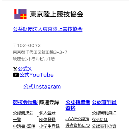
公益財団法人東京陸上競技協会
〒102-0072
東京都千代田区飯田橋3-3-7
秋穂セントラルビル1階
公式X
公式YouTube
公式Instagram
競技会情報
陸連登録
公認指導者
公認審判員
資格
公認競技会
個人登録
公認審判員に
JAAF公認指
一覧
団体登録
なるには
導者資格につ
申請書・証明
小学生登録
公認審判の資