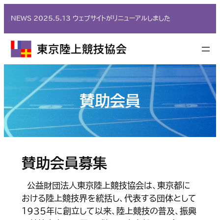
内
NEWS 2025.5.13 ウェブサイトがリニューアルしました
容
を
ス
キ
ッ
プ
賛助会員
賛助会員募集
公益財団法人東京陸上競技協会は、東京都に
おける陸上競技界を統括し、代表する団体として
１９３５年に創立して以来、陸上競技の普及、振興