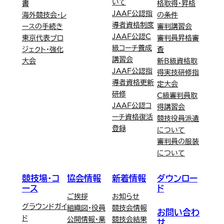
いて
書
格取得・昇格
JAAF公認指
海外競技会・レ
の条件
導者資格制度
ースの手続き
審判講習会
JAAF公認C
東京代表プロ
審判員昇格審
級コーチ養成
ジェクト・強化
査
講習会
大会
新B級資格取
JAAF公認指
得実技研修指
導者資格更新
定大会
研修
C級審判員取
JAAF公認コ
得講習会
ーチ資格復活
競技役員派遣
登録
について
審判員の服装
について
競技場・コ
協会情報
新着情報
ダウンロー
ース
ド
ご挨拶
お知らせ
グラウンドガイ
組織図・役員
競技会情報
お問い合わ
ド
公開情報・業
競技会結果
せ