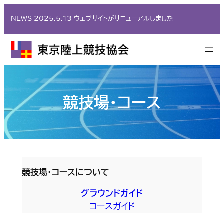
内
NEWS 2025.5.13 ウェブサイトがリニューアルしました
容
を
ス
キ
ッ
プ
競技場・コース
競技場・コースについて
グラウンドガイド
コースガイド