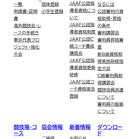
JAAF公認指
一覧
団体登録
なるには
導者資格につ
申請書・証明
小学生登録
公認審判の資
いて
書
格取得・昇格
JAAF公認指
海外競技会・レ
の条件
導者資格制度
ースの手続き
審判講習会
JAAF公認C
東京代表プロ
審判員昇格審
級コーチ養成
ジェクト・強化
査
講習会
大会
新B級資格取
JAAF公認指
得実技研修指
導者資格更新
定大会
研修
C級審判員取
JAAF公認コ
得講習会
ーチ資格復活
競技役員派遣
登録
について
審判員の服装
について
競技場・コ
協会情報
新着情報
ダウンロー
ース
ド
ご挨拶
お知らせ