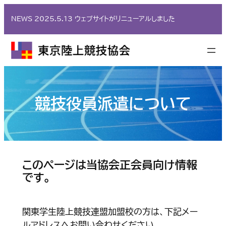
内
NEWS 2025.5.13 ウェブサイトがリニューアルしました
容
を
ス
キ
ッ
プ
競技役員派遣について
このページは当協会正会員向け情報
です。
関東学生陸上競技連盟加盟校の方は、下記メー
ルアドレスへお問い合わせください。