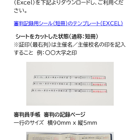
（Excel）を下記よりダウンロードし、ご利用くだ
さい。
審判記録用シール（短冊）のテンプレート（EXCEL）
シートをカットした状態（通称：短冊）
※証印（最右列）は主催名／主催校名の印を記入
すること 例：〇〇大学之印
審判員手帳 審判の記録ページ
一行のサイズ 横90mm x 縦5mm