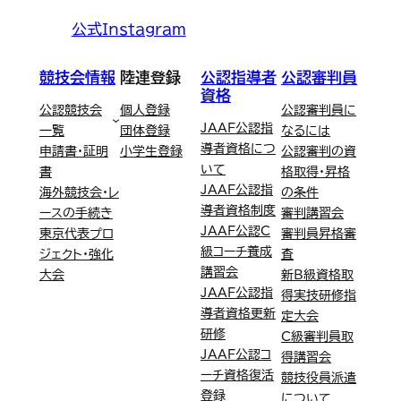
公式Instagram
競技会情報
陸連登録
公認指導者
公認審判員
資格
公認競技会
個人登録
公認審判員に
JAAF公認指
一覧
団体登録
なるには
導者資格につ
申請書・証明
小学生登録
公認審判の資
いて
書
格取得・昇格
JAAF公認指
海外競技会・レ
の条件
導者資格制度
ースの手続き
審判講習会
JAAF公認C
東京代表プロ
審判員昇格審
級コーチ養成
ジェクト・強化
査
講習会
大会
新B級資格取
JAAF公認指
得実技研修指
導者資格更新
定大会
研修
C級審判員取
JAAF公認コ
得講習会
ーチ資格復活
競技役員派遣
登録
について