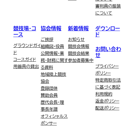
審判員の服装
について
競技場・コ
協会情報
新着情報
ダウンロー
ース
ド
ご挨拶
お知らせ
グラウンドガイ
組織図・役員
競技会情報
お問い合わ
ド
公開情報・業
競技会結果
せ
コースガイド
務・財務に関す
参加者募集中
プライバシー
用器具の貸出
る資料
ポリシー
地域陸上競技
特定商取引法
協会
に基づく表記
登録団体
利用規約
賛助会員
返金ポリシー
歴代会長・理
配送ポリシー
事長年譜
オフィシャルス
ポンサー