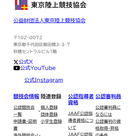
公益財団法人東京陸上競技協会
〒102-0072
東京都千代田区飯田橋3-3-7
秋穂セントラルビル1階
公式X
公式YouTube
公式Instagram
競技会情報
陸連登録
公認指導者
公認審判員
資格
公認競技会
個人登録
公認審判員に
JAAF公認指
一覧
団体登録
なるには
導者資格につ
申請書・証明
小学生登録
公認審判の資
いて
書
格取得・昇格
JAAF公認指
海外競技会・レ
の条件