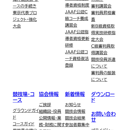
導者資格制度
ースの手続き
審判講習会
JAAF公認C
東京代表プロ
審判員昇格審
級コーチ養成
ジェクト・強化
査
講習会
大会
新B級資格取
JAAF公認指
得実技研修指
導者資格更新
定大会
研修
C級審判員取
JAAF公認コ
得講習会
ーチ資格復活
競技役員派遣
登録
について
審判員の服装
について
競技場・コ
協会情報
新着情報
ダウンロー
ース
ド
ご挨拶
お知らせ
グラウンドガイ
組織図・役員
競技会情報
お問い合わ
ド
公開情報・業
競技会結果
せ
コースガイド
務・財務に関す
参加者募集中