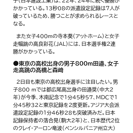
子（日本建設工業）は、22年、24年に続く優勝が
かかっている。13秒08の派遣設定記録は７人が
破っているため、勝つことが求められるレースと
なる。
また女子400ｍの寺本葵（アットホーム）と女子
走幅跳の高良彩花（ＪＡＬ）には、日本選手権２連
勝がかかっている。
●東京の高校出身の男子800ｍ田邉、女子
走高跳の髙橋と森﨑
２日目も東京の高校出身選手に注目したい。男
子800 ｍでは都広尾高出身の田邉奨（中大２
年）が今季、木南記念で１分45秒57、ＭＤＣで１
分45秒32と東京記録を２度更新。アジア大会派
遣設定記録の１分46秒28も突破済みだ。日本
記録保持者の落合晃（駒大２年）と、日本歴代２位
のクレイ・アーロン竜波（ペンシルバニア州立大）