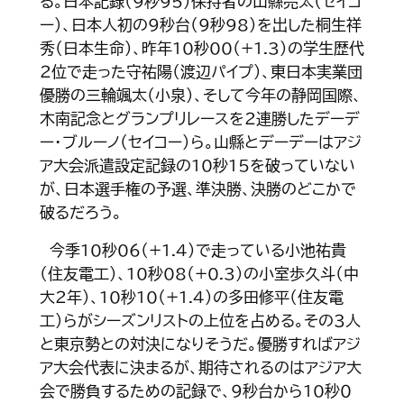
る。日本記録（９秒95）保持者の山縣亮太（セイコ
ー）、日本人初の９秒台（９秒98）を出した桐生祥
秀（日本生命）、昨年10秒00（+1.3）の学生歴代
２位で走った守祐陽（渡辺パイプ）、東日本実業団
優勝の三輪颯太（小泉）、そして今年の静岡国際、
木南記念とグランプリレースを２連勝したデーデ
ー・ブルーノ（セイコー）ら。山縣とデーデーはアジ
ア大会派遣設定記録の10秒15を破っていない
が、日本選手権の予選、準決勝、決勝のどこかで
破るだろう。
今季10秒06（+1.4）で走っている小池祐貴
（住友電工）、10秒08（+0.3）の小室歩久斗（中
大２年）、10秒10（+1.4）の多田修平（住友電
工）らがシーズンリストの上位を占める。その３人
と東京勢との対決になりそうだ。優勝すればアジ
ア大会代表に決まるが、期待されるのはアジア大
会で勝負するための記録で、９秒台から10秒０