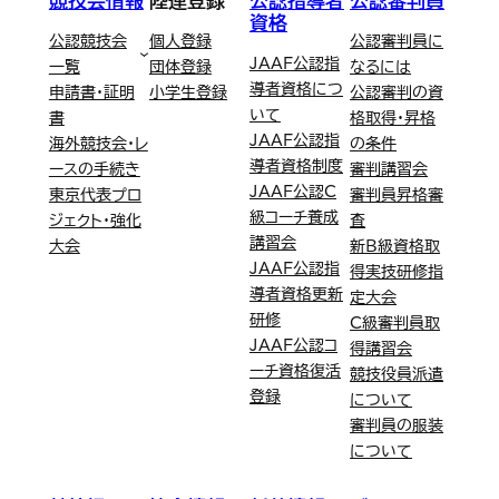
競技会情報
陸連登録
公認指導者
公認審判員
資格
公認競技会
個人登録
公認審判員に
JAAF公認指
一覧
団体登録
なるには
導者資格につ
申請書・証明
小学生登録
公認審判の資
いて
書
格取得・昇格
JAAF公認指
海外競技会・レ
の条件
導者資格制度
ースの手続き
審判講習会
JAAF公認C
東京代表プロ
審判員昇格審
級コーチ養成
ジェクト・強化
査
講習会
大会
新B級資格取
JAAF公認指
得実技研修指
導者資格更新
定大会
研修
C級審判員取
JAAF公認コ
得講習会
ーチ資格復活
競技役員派遣
登録
について
審判員の服装
について