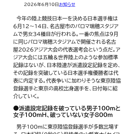
2026年6月10日
お知らせ
今年の陸上競技日本一を決める日本選手権は
６月12～14日、名古屋市のパロマ瑞穂スタジア
ムで男女34種目が行われる。一番の焦点は９月
に同じパロマ瑞穂スタジアムで開催される名古
屋2026アジア大会の代表選考会という点だ。ア
ジア大会には五輪＆世界陸上のような参加標準
記録はないが、日本陸連が派遣設定記録を定め、
その記録を突破している日本選手権優勝者は代
表に内定する。代表争いに加わりそうな東京陸協
登録選手と東京の高校出身選手を、日付毎に紹
介していく。
●派遣設定記録を破っている男子100ｍと
女子100ｍＨ、破っていない女子800ｍ
男子100ｍに東京陸協登録選手が多数出場す