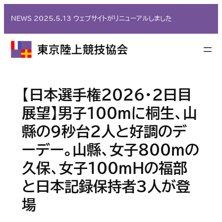
内
NEWS 2025.5.13 ウェブサイトがリニューアルしました
容
を
ス
キ
ッ
プ
【日本選手権2026・２日目
展望】男子100ｍに桐生、山
縣の９秒台２人と好調のデ
ーデー。山縣、女子800ｍの
久保、女子100ｍＨの福部
と日本記録保持者３人が登
場