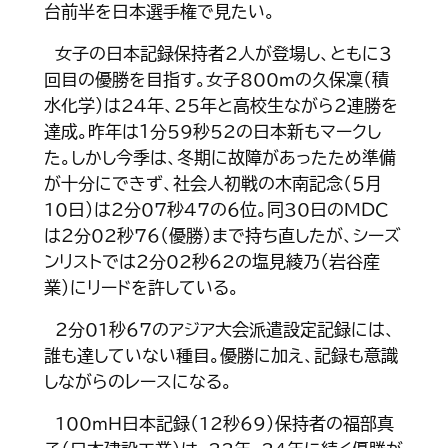
台前半を日本選手権で見たい。
女子の日本記録保持者２人が登場し、ともに３
回目の優勝を目指す。女子800ｍの久保凜（積
水化学）は24年、25年と高校生ながら２連勝を
達成。昨年は１分59秒52の日本新もマークし
た。しかし今季は、冬期に故障があったため準備
が十分にできず、社会人初戦の木南記念（５月
10日）は２分07秒47の６位。同30日のＭＤＣ
は２分02秒76（優勝）まで持ち直したが、シーズ
ンリストでは２分02秒62の塩見綾乃（岩谷産
業）にリードを許している。
２分01秒67のアジア大会派遣設定記録には、
誰も達していない種目。優勝に加え、記録も意識
しながらのレースになる。
100ｍＨ日本記録（12秒69）保持者の福部真