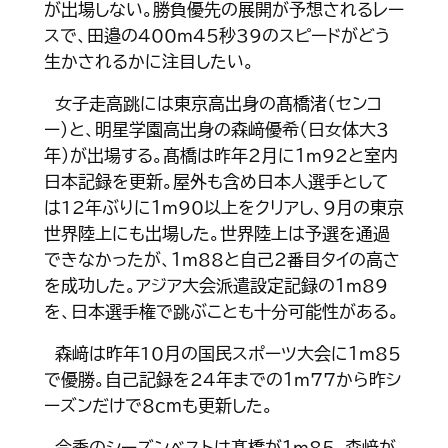
が出場しない。勝負優先の展開が予想されるレー
スで、田邉の400ｍ45秒39のスピードがどう
生かされるかに注目したい。
女子走高跳には東京高出身の髙橋渚（センコ
ー）と、明星学園高出身の森﨑優希（日女体大３
年）が出場する。髙橋は昨年２月に１ｍ92と室内
日本記録を更新。屋外も含め日本人選手として
は12年ぶりに１ｍ90以上をクリアし、９月の東京
世界陸上にも出場した。世界陸上は予選を通過
できなかったが、１ｍ88と自己２番目タイの高さ
を成功した。アジア大会派遣設定記録の１ｍ89
を、日本選手権で跳ぶことも十分可能性がある。
森﨑は昨年10月の国民スポーツ大会に１ｍ85
で優勝。自己記録を24年までの１ｍ77から昨シ
ーズンだけで８cmも更新した。
今季のシーズンベストは髙橋が１ｍ85、森﨑が