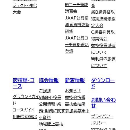
級コーチ養成
ジェクト・強化
査
講習会
大会
新B級資格取
JAAF公認指
得実技研修指
導者資格更新
定大会
研修
C級審判員取
JAAF公認コ
得講習会
ーチ資格復活
競技役員派遣
登録
について
審判員の服装
について
競技場・コ
協会情報
新着情報
ダウンロー
ース
ド
ご挨拶
お知らせ
グラウンドガイ
組織図・役員
競技会情報
お問い合わ
ド
公開情報・業
競技会結果
せ
コースガイド
務・財務に関す
参加者募集中
プライバシー
用器具の貸出
る資料
ポリシー
地域陸上競技
特定商取引法