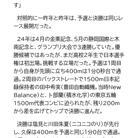
す」
対照的に一昨年と昨年は、予選と決勝は同じレ
ース展開だった。
24年は４月の金栗記念、５月の静岡国際と木
南記念と、グランプリ大会で３連勝していた。優
勝候補ではあったが、まだ高校２年生で日本選手
権は初出場。挑戦する立場だった。予選は１周目
から自身が先頭に立ち400ｍは１分０秒台で通
過。２周目のバックストレートで1500ｍ日本記
録保持者の田中希実（豊田自動織機。当時New
Balance）と、卜部蘭（積水化学）の東京五輪
1500ｍ代表コンビに迫られたが、残り200ｍ
から差を広げてトップで決勝に進んだ。
決勝は塩見と川田朱夏（ニコニコのり）が先行
し、久保は400ｍを予選と同じ１分０台で通過。