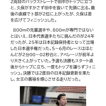
２周目のバックストレートで田中がトップに立つ
と、久保がすかさず田中を抜いて先頭に出る。最
後の直線で卜部が２位に上がったが、久保は差
を広げてフィニッシュした。
800ｍの先輩選手や、800ｍが専門ではない
とはいえ、日本代表選手たちに挑んだのが24年
だったが、25年は日本記録保持者となって出場
した日本選手権だった。５～６月のレースはほと
んどが２分00～02秒台と、アベレージが前年よ
り大きく上がっていた。予選も決勝もスタート直
後からトップに立ち、一度もトップを譲らずフィニ
ッシュ。決勝では２度目の日本記録更新を果た
し、女王の貫禄を感じさせる走りだった。