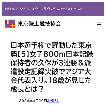
内
NEWS 2025.5.13 ウェブサイトがリニューアルしました
容
を
ス
キ
ッ
プ
日本選手権で躍動した東京
勢【5】女子800ｍ日本記録
保持者の久保が３連勝＆派
遣設定記録突破でアジア大
会代表入り。18歳が見せた
成長とは？
2026年6月29日
お知らせ