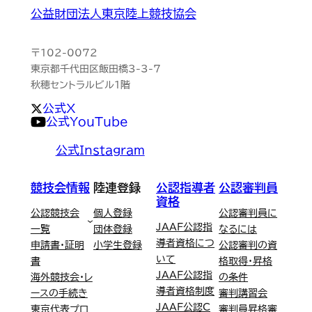
公益財団法人東京陸上競技協会
〒102-0072
東京都千代田区飯田橋3-3-7
秋穂セントラルビル1階
公式X
公式YouTube
公式Instagram
競技会情報
陸連登録
公認指導者
公認審判員
資格
公認競技会
個人登録
公認審判員に
JAAF公認指
一覧
団体登録
なるには
導者資格につ
申請書・証明
小学生登録
公認審判の資
いて
書
格取得・昇格
JAAF公認指
海外競技会・レ
の条件
導者資格制度
ースの手続き
審判講習会
JAAF公認C
東京代表プロ
審判員昇格審