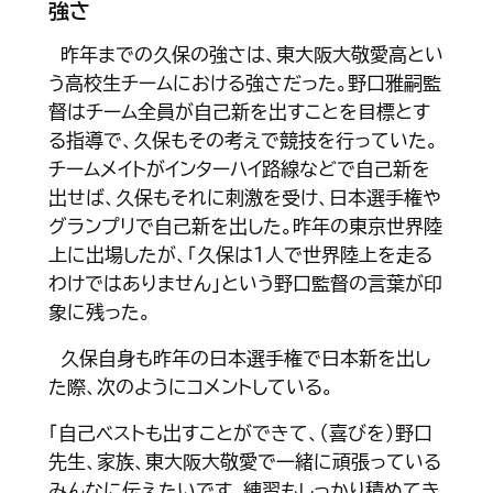
強さ
昨年までの久保の強さは、東大阪大敬愛高とい
う高校生チームにおける強さだった。野口雅嗣監
督はチーム全員が自己新を出すことを目標とす
る指導で、久保もその考えで競技を行っていた。
チームメイトがインターハイ路線などで自己新を
出せば、久保もそれに刺激を受け、日本選手権や
グランプリで自己新を出した。昨年の東京世界陸
上に出場したが、「久保は１人で世界陸上を走る
わけではありません」という野口監督の言葉が印
象に残った。
久保自身も昨年の日本選手権で日本新を出し
た際、次のようにコメントしている。
「自己ベストも出すことができて、（喜びを）野口
先生、家族、東大阪大敬愛で一緒に頑張っている
みんなに伝えたいです。練習もしっかり積めてき