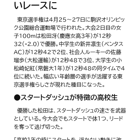
いレースに
東京選手権は４月25～27日に駒沢オリンピッ
ク公園総合運動場で行われた。大会２日目の女
子100ｍは松田冴（慶應女高３年）が12秒
32（-2.0）で優勝。中学生の新井凛生（ペンタス
ＡＣ）が12秒42で２位、社会人ルーキーの佐藤
瑠歩（大松運輸）が12秒48で３位、大学生の小
松崎妃紅（常磐大１年）が12秒48の同タイムで４
位に続いた。幅広い年齢層の選手が活躍する東
京選手権らしさが現れた種目になった。
●スタートダッシュが特徴の高校生
優勝した松田は、スタートダッシュの速さを武器
としている。今大会でもスタートで体１つ、リード
を奪って逃げ切った。
「高校１年の時にスタートを、浮かない動きに改