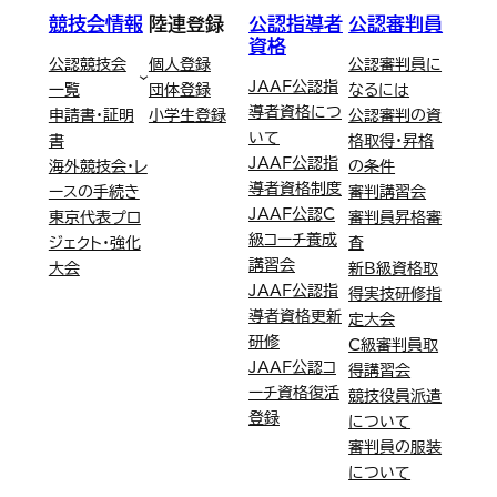
競技会情報
陸連登録
公認指導者
公認審判員
資格
公認競技会
個人登録
公認審判員に
JAAF公認指
一覧
団体登録
なるには
導者資格につ
申請書・証明
小学生登録
公認審判の資
いて
書
格取得・昇格
JAAF公認指
海外競技会・レ
の条件
導者資格制度
ースの手続き
審判講習会
JAAF公認C
東京代表プロ
審判員昇格審
級コーチ養成
ジェクト・強化
査
講習会
大会
新B級資格取
JAAF公認指
得実技研修指
導者資格更新
定大会
研修
C級審判員取
JAAF公認コ
得講習会
ーチ資格復活
競技役員派遣
登録
について
審判員の服装
について