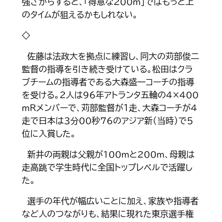
強さからすると、「得意な200ｍ」ではもっと上
のタイムが狙えるかもしれない。
◇
佐藤は法政大を拠点に練習し、同大の苅部俊二
監督の指導を引き続き受けている。松田はクラ
ブチームの指導者である大森盛一コーチの指導
を受ける。２人は96年アトランタ五輪の４×400
ｍＲメンバーで、苅部監督が１走、大森コーチが４
走で日本は３分00秒76のアジア新（当時）で５
位に入賞した。
新井の両親は父親が100ｍと200ｍ、母親は
走高跳で学生時代に全国トップレベルで活躍し
た。
選手の年代が幅広いことに加え、家族や指導者
など人のつながりも、結果に現れた東京選手権