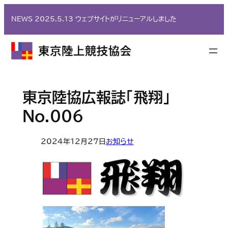
内
NEWS 2025.5.13 ウェブサイトがリニューアルしました
容
を
ス
キ
ッ
プ
東京陸協広報誌「飛翔」
No.006
2024年12月27日
お知らせ