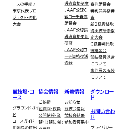
導者資格制度
ースの手続き
審判講習会
JAAF公認C
東京代表プロ
審判員昇格審
級コーチ養成
ジェクト・強化
査
講習会
大会
新B級資格取
JAAF公認指
得実技研修指
導者資格更新
定大会
研修
C級審判員取
JAAF公認コ
得講習会
ーチ資格復活
競技役員派遣
登録
について
審判員の服装
について
競技場・コ
協会情報
新着情報
ダウンロー
ース
ド
ご挨拶
お知らせ
グラウンドガイ
組織図・役員
競技会情報
お問い合わ
ド
公開情報・業
競技会結果
せ
コースガイド
務・財務に関す
参加者募集中
プライバシー
用器具の貸出
る資料