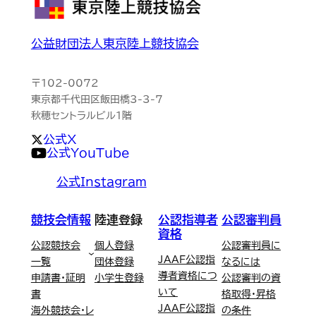
公益財団法人東京陸上競技協会
〒102-0072
東京都千代田区飯田橋3-3-7
秋穂セントラルビル1階
公式X
公式YouTube
公式Instagram
競技会情報
陸連登録
公認指導者
公認審判員
資格
公認競技会
個人登録
公認審判員に
JAAF公認指
一覧
団体登録
なるには
導者資格につ
申請書・証明
小学生登録
公認審判の資
いて
書
格取得・昇格
JAAF公認指
海外競技会・レ
の条件