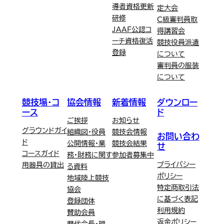
導者資格更新
定大会
研修
C級審判員取
JAAF公認コ
得講習会
ーチ資格復活
競技役員派遣
登録
について
審判員の服装
について
競技場・コ
協会情報
新着情報
ダウンロー
ース
ド
ご挨拶
お知らせ
グラウンドガイ
組織図・役員
競技会情報
お問い合わ
ド
公開情報・業
競技会結果
せ
コースガイド
務・財務に関す
参加者募集中
プライバシー
用器具の貸出
る資料
ポリシー
地域陸上競技
特定商取引法
協会
に基づく表記
登録団体
利用規約
賛助会員
返金ポリシー
歴代会長・理