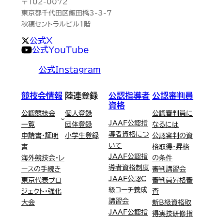
〒102-0072
東京都千代田区飯田橋3-3-7
秋穂セントラルビル1階
公式X
公式YouTube
公式Instagram
競技会情報
陸連登録
公認指導者
公認審判員
資格
公認競技会
個人登録
公認審判員に
JAAF公認指
一覧
団体登録
なるには
導者資格につ
申請書・証明
小学生登録
公認審判の資
いて
書
格取得・昇格
JAAF公認指
海外競技会・レ
の条件
導者資格制度
ースの手続き
審判講習会
JAAF公認C
東京代表プロ
審判員昇格審
級コーチ養成
ジェクト・強化
査
講習会
大会
新B級資格取
JAAF公認指
得実技研修指